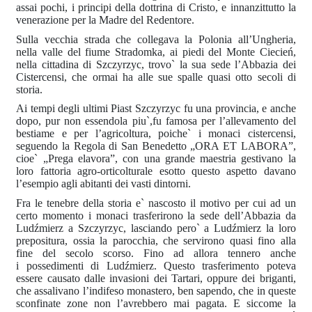
assai pochi, i principi della dottrina di Cristo, e innanzittutto la
venerazione per la Madre del Redentore.
Sulla vecchia strada che collegava la Polonia all’Ungheria,
nella valle del fiume Stradomka, ai piedi del Monte Ciecień,
nella cittadina di Szczyrzyc, trovo` la sua sede l’Abbazia dei
Cistercensi, che ormai ha alle sue spalle quasi otto secoli di
storia.
Ai tempi degli ultimi Piast Szczyrzyc fu una provincia, e anche
dopo, pur non essendola piu`,fu famosa per l’allevamento del
bestiame e per l’agricoltura, poiche` i monaci cistercensi,
seguendo la Regola di San Benedetto „ORA ET LABORA”,
cioe` „Prega elavora”, con una grande maestria gestivano la
loro fattoria agro-orticolturale esotto questo aspetto davano
l’esempio agli abitanti dei vasti dintorni.
Fra le tenebre della storia e` nascosto il motivo per cui ad un
certo momento i monaci trasferirono la sede dell’Abbazia da
Ludźmierz a Szczyrzyc, lasciando pero` a Ludźmierz la loro
prepositura, ossia la parocchia, che servirono quasi fino alla
fine del secolo scorso. Fino ad allora tennero anche
i possedimenti di Ludźmierz. Questo trasferimento poteva
essere causato dalle invasioni dei Tartari, oppure dei briganti,
che assalivano l’indifeso monastero, ben sapendo, che in queste
sconfinate zone non l’avrebbero mai pagata. E siccome la