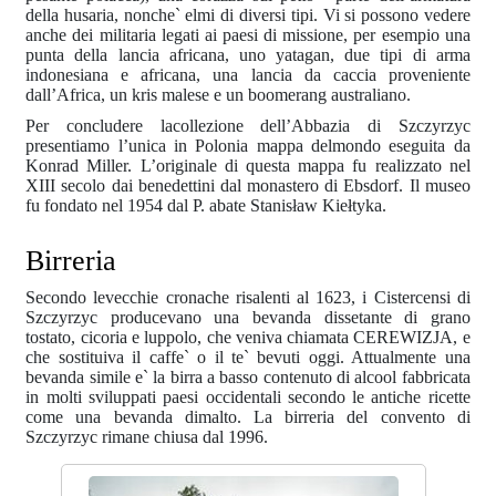
della husaria, nonche` elmi di diversi tipi. Vi si possono vedere
anche dei militaria legati ai paesi di missione, per esempio una
punta della lancia africana, uno yatagan, due tipi di arma
indonesiana e africana, una lancia da caccia proveniente
dall’Africa, un kris malese e un boomerang australiano.
Per concludere lacollezione dell’Abbazia di Szczyrzyc
presentiamo l’unica in Polonia mappa delmondo eseguita da
Konrad Miller. L’originale di questa mappa fu realizzato nel
XIII secolo dai benedettini dal monastero di Ebsdorf. Il museo
fu fondato nel 1954 dal P. abate Stanisław Kiełtyka.
Birreria
Secondo levecchie cronache risalenti al 1623, i Cistercensi di
Szczyrzyc producevano una bevanda dissetante di grano
tostato, cicoria e luppolo, che veniva chiamata CEREWIZJA, e
che sostituiva il caffe` o il te` bevuti oggi. Attualmente una
bevanda simile e` la birra a basso contenuto di alcool fabbricata
in molti sviluppati paesi occidentali secondo le antiche ricette
come una bevanda dimalto. La birreria del convento di
Szczyrzyc rimane chiusa dal 1996.