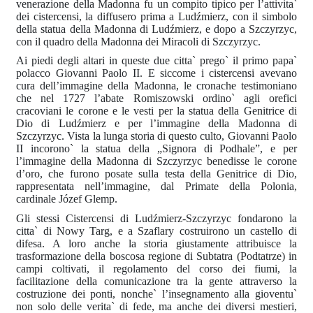
venerazione della Madonna fu un compito tipico per l’attivita`
dei cistercensi, la diffusero prima a Ludźmierz, con il simbolo
della statua della Madonna di Ludźmierz, e dopo a Szczyrzyc,
con il quadro della Madonna dei Miracoli di Szczyrzyc.
Ai piedi degli altari in queste due citta` prego` il primo papa`
polacco Giovanni Paolo II. E siccome i cistercensi avevano
cura dell’immagine della Madonna, le cronache testimoniano
che nel 1727 l’abate Romiszowski ordino` agli orefici
cracoviani le corone e le vesti per la statua della Genitrice di
Dio di Ludźmierz e per l’immagine della Madonna di
Szczyrzyc. Vista la lunga storia di questo culto, Giovanni Paolo
II incorono` la statua della „Signora di Podhale”, e per
l’immagine della Madonna di Szczyrzyc benedisse le corone
d’oro, che furono posate sulla testa della Genitrice di Dio,
rappresentata nell’immagine, dal Primate della Polonia,
cardinale Józef Glemp.
Gli stessi Cistercensi di Ludźmierz-Szczyrzyc fondarono la
citta` di Nowy Targ, e a Szaflary costruirono un castello di
difesa. A loro anche la storia giustamente attribuisce la
trasformazione della boscosa regione di Subtatra (Podtatrze) in
campi coltivati, il regolamento del corso dei fiumi, la
facilitazione della comunicazione tra la gente attraverso la
costruzione dei ponti, nonche` l’insegnamento alla gioventu`
non solo delle verita` di fede, ma anche dei diversi mestieri,