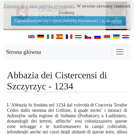
Zapoznaj się z naszą polityka prywatności.
W serwisie używamy ciasteczek
(cookies).
Zapoznałam(em) się z naszą polityką prywatności i ją akceptuję.
Strona główna
Abbazia dei Cistercensi di
Szczyrzyc - 1234
L’Abbazia fu fondata nel 1234 dal voivoda di Cracovia Teodor
Cedro dallo stemma del Grifone, il quale invito` i monaci di
Jędrzejów nella regione di Subtatra (Podtatrze), a Ludźmierz,
donandogli dei terreni, affinche` essi colonizzassero queste
zone selvagge e le trasformassero in campi coltivabili,
infondendo anche nei cuori degli abitanti di queste terre, allora