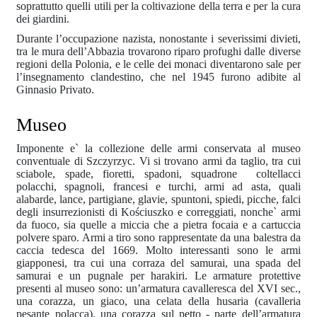
soprattutto quelli utili per la coltivazione della terra e per la cura
dei giardini.
Durante l’occupazione nazista, nonostante i severissimi divieti,
tra le mura dell’Abbazia trovarono riparo profughi dalle diverse
regioni della Polonia, e le celle dei monaci diventarono sale per
l’insegnamento clandestino, che nel 1945 furono adibite al
Ginnasio Privato.
Museo
Imponente e` la collezione delle armi conservata al museo
conventuale di Szczyrzyc. Vi si trovano armi da taglio, tra cui
sciabole, spade, fioretti, spadoni, squadrone coltellacci
polacchi, spagnoli, francesi e turchi, armi ad asta, quali
alabarde, lance, partigiane, glavie, spuntoni, spiedi, picche, falci
degli insurrezionisti di Kościuszko e correggiati, nonche` armi
da fuoco, sia quelle a miccia che a pietra focaia e a cartuccia
polvere sparo. Armi a tiro sono rappresentate da una balestra da
caccia tedesca del 1669. Molto interessanti sono le armi
giapponesi, tra cui una corraza del samurai, una spada del
samurai e un pugnale per harakiri. Le armature protettive
presenti al museo sono: un’armatura cavalleresca del XVI sec.,
una corazza, un giaco, una celata della husaria (cavalleria
pesante polacca), una corazza sul petto - parte dell’armatura