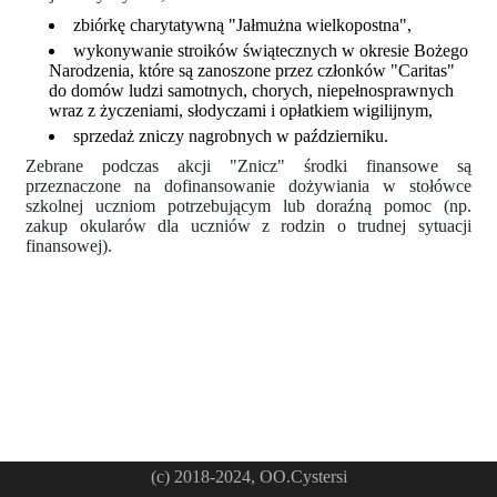
zbiórkę charytatywną "Jałmużna wielkopostna",
wykonywanie stroików świątecznych w okresie Bożego
Narodzenia, które są zanoszone przez członków "Caritas"
do domów ludzi samotnych, chorych, niepełnosprawnych
wraz z życzeniami, słodyczami i opłatkiem wigilijnym,
sprzedaż zniczy nagrobnych w październiku.
Zebrane podczas akcji "Znicz" środki finansowe są
przeznaczone na dofinansowanie dożywiania w stołówce
szkolnej uczniom potrzebującym lub doraźną pomoc (np.
zakup okularów dla uczniów z rodzin o trudnej sytuacji
finansowej).
(c) 2018-2024, OO.Cystersi