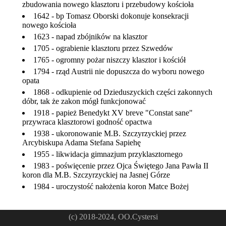
zbudowania nowego klasztoru i przebudowy kościoła
1642 - bp Tomasz Oborski dokonuje konsekracji
nowego kościoła
1623 - napad zbójników na klasztor
1705 - ograbienie klasztoru przez Szwedów
1765 - ogromny pożar niszczy klasztor i kościół
1794 - rząd Austrii nie dopuszcza do wyboru nowego
opata
1868 - odkupienie od Dzieduszyckich części zakonnych
dóbr, tak że zakon mógł funkcjonować
1918 - papież Benedykt XV breve "Constat sane"
przywraca klasztorowi godność opactwa
1938 - ukoronowanie M.B. Szczyrzyckiej przez
Arcybiskupa Adama Stefana Sapiehę
1955 - likwidacja gimnazjum przyklasztornego
1983 - poświęcenie przez Ojca Świętego Jana Pawła II
koron dla M.B. Szczyrzyckiej na Jasnej Górze
1984 - uroczystość nałożenia koron Matce Bożej
(c) 2018-2024, OO.Cystersi