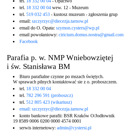
tel.
18 332 00 04
- Opactwo
tel.
18 332 00 04
wew. 12 - Muzeum
tel.
519 032 453
- kustosz muzeum - zgłoszenia grup
email:
szczyrzyc@diecezja.tarnow.pl
email do O. Opata:
szymon.cysters@wp.pl
email powołaniowy:
ciricium.domus.nostra@gmail.com
Facebook
Parafia p. w. NMP Wniebowziętej
i św. Stanisława BM
Biuro parafialne czynne po mszach świętych.
W sprawach pilnych kontaktować sie z o. proboszczem.
tel.
18 332 00 04
tel.
782 296 591 (proboszcz)
tel.
512 805 423 (wikariusz)
email:
szczyrzyc@diecezja.tarnow.pl
konto bankowe parafii: BSR Kraków O/Jodłownik
19 8589 0006 0200 0000 4574 0001
serwis internetowy:
admin@cystersi.pl